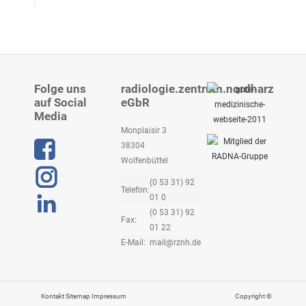
Folge uns
radiologie.zentrum.nordharz
auf Social
eGbR
Media
Monplaisir 3
38304
Wolfenbüttel
(0 53 31) 92
Telefon:
01 0
Linkedin
(0 53 31) 92
Fax:
01 22
E-Mail:
mail@rznh.de
Kontakt
Sitemap
Impressum
Copyright ©