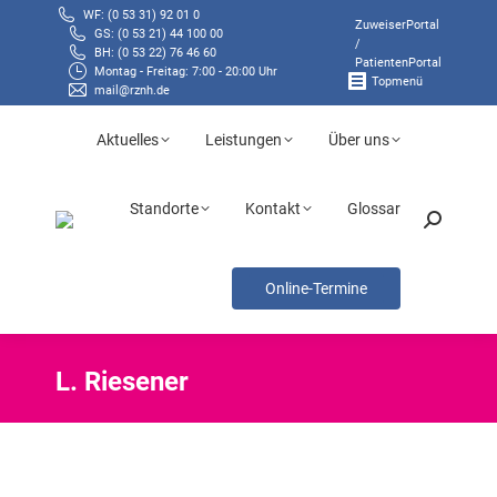
WF: (0 53 31) 92 01 0
ZuweiserPortal
GS: (0 53 21) 44 100 00
/
BH: (0 53 22) 76 46 60
PatientenPortal
Montag - Freitag: 7:00 - 20:00 Uhr
Topmenü
mail@rznh.de
Aktuelles
Leistungen
Über uns
Standorte
Kontakt
Glossar
Search:
Online-Termine
L. Riesener