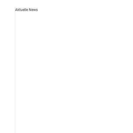
Aktuelle News
Unsere Auszubildenden 2026!
3. August 2026