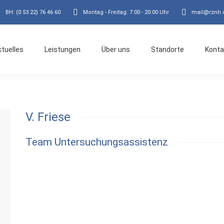
BH: (0 53 22) 76 46 60
Montag - Freitag: 7:00 - 20:00 Uhr
mail@rznh.
ktuelles
Leistungen
Über uns
Standorte
Konta
V. Friese
Team Untersuchungsassistenz