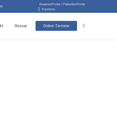
ZuweiserPortal / PatientenPortal
de
Topmenü
kt
Glossar
Online-Termine
Search: