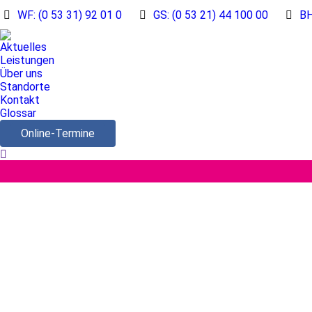
WF: (0 53 31) 92 01 0
GS: (0 53 21) 44 100 00
BH
Aktuelles
Leistungen
Über uns
Standorte
Kontakt
Glossar
Online-Termine
Search: