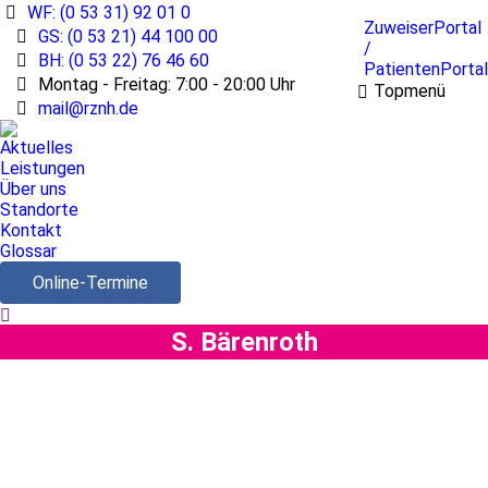
WF: (0 53 31) 92 01 0
ZuweiserPortal
GS: (0 53 21) 44 100 00
/
BH: (0 53 22) 76 46 60
PatientenPortal
Montag - Freitag: 7:00 - 20:00 Uhr
Topmenü
mail@rznh.de
Aktuelles
Leistungen
Über uns
Standorte
Kontakt
Glossar
Online-Termine
Search:
S. Bärenroth