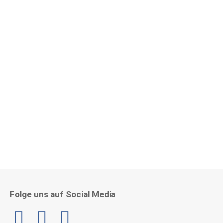
Herzlichen Glückwunsch zu 15 Jahre im RZNH!
4. Mai 2026
Folge uns auf Social Media