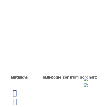
Folge uns auf Social Media
radiologie.zentrum.nordharz eGbR
Linkedin