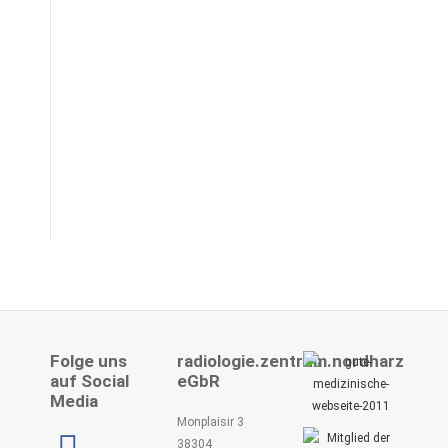
Herzlichen Glückwunsch zu 15
Jahre im RZNH!
4. Mai 2026
Folge uns
radiologie.zentrum.nordharz
auf Social
eGbR
Media
Monplaisir 3
38304