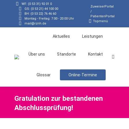
WF: (0 53 31) 92 01 0
ZuweiserPortal
GS: (0 53 21) 44 100 00
/
BH: (0 53 22) 76 46 60
PatientenPortal
Montag - Freitag: 7:00 - 20:00 Uhr
Topmenü
mail@rznh.de
Aktuelles
Leistungen
Über uns
Standorte
Kontakt
Search:
Glossar
Online-Termine
Gratulation zur bestandenen
Abschlussprüfung!