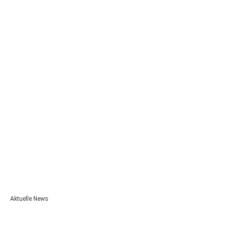
Luxation
Verrenkung, Auskugelung.
Lymphknoten
„Filterstation“ für die Lymphe (Gewebswasser).
Lymphödem
Flüssigkeitsansammlung
Aktuelle News