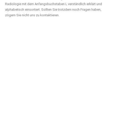
Radiologie mit dem Anfangsbuchstaben L verständlich erklärt und
alphabetisch einsortiert. Sollten Sie trotzdem noch Fragen haben,
zögern Sie nicht uns zu kontaktieren.
Läsion
Medizinischer Fachbegriff für „Schädigung“, „Verletzung“
oder „Störung“.
Lordose
Krümmung der Wirbelsäule.
Lumbalgie
Kreuzschmerzen/Hexenschuss.