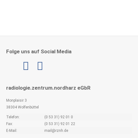
Folge uns auf Social Media
Linkedin
radiologie.zentrum.nordharz eGbR
Monplaisir 3
38304 Wolfenbüttel
Telefon:
(0 53 31) 92 01 0
Fax:
(0 53 31) 92 01 22
E-Mail:
mail@rznh.de