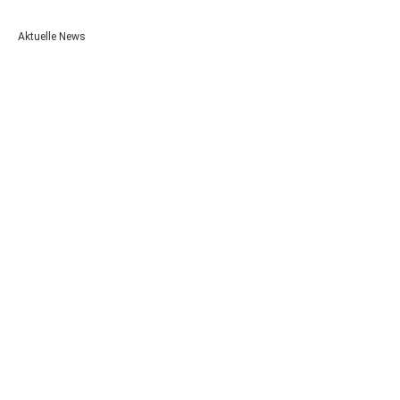
Aktuelle News
Unsere Auszubildenden 2026!
3. August 2026