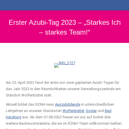
Erster Azubi-Tag 2023 – „Starkes Ich
– starkes Team!“
Am 25. April 2023 fand der erste von zwei geplanten Azubi-Tagen für
das Jahr 2023 in den Räumlichkeiten unserer Verwaltungszentrale am
Standort Wolfenbüttel statt.
Aktuell bildet das RZNH neun
Auszubildende
in unterschiedlichen
Lehrjahren an unseren Standorten
Wolfenbüttel
,
Goslar
und
Bad
Harzburg
aus. Ab dem 01.08.2023 freuen wir uns auf bisher drei
weitere Nachwuchstalente, die wir im RZNH-Team willkommen heißen.