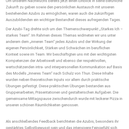
Um unserem Nachwuchs bereits jetzt einen Einblick in seine berufliche
Zukunft zu geben sowie den persönlichen Austausch mit unseren
bestehenden Azubis zu ermöglichen, waren auch die zukünftigen
Auszubildenden ein wichtiger Bestandteil dieses aufregenden Tages.
Der Azubi-Tag drehte sich um den Themenschwerpunkt „Starkes Ich –
starkes Team“. Im Rahmen dieses Themas widmeten wir uns unter
anderem dem „inneren Team“ jedes Azubis und der Wirkung der
eigenen Persönlichkeit, Stärken und Schwächen im beruflichen
Kontext sowie im Team. Wir beschäftigten uns mit den wichtigsten
Kompetenzen der Arbeitswelt und ebenso der respektvollen,
wertschätzenden intra- und interpersonellen Kommunikation auf Basis
des Modells „Inneres Team“ nach Schulz von Thun. Diese Inhalte
wurden neben theoretischen Inputs vor allem durch praktische
Übungen gefestigt. Diese praktischen Übungen bestanden aus
Gruppenarbeiten, Präsentationen und gestalterischen Aufgaben. Die
gemeinsame Mittagspause zwischendurch wurde mit leckerer Pizza in
unseren schönen Räumlichkeiten genossen.
Als anschließendes Feedback berichteten die Azubis, besonders ihr
gestärktes Selbstbewusst-sein und das intensivere Feingefühl sich