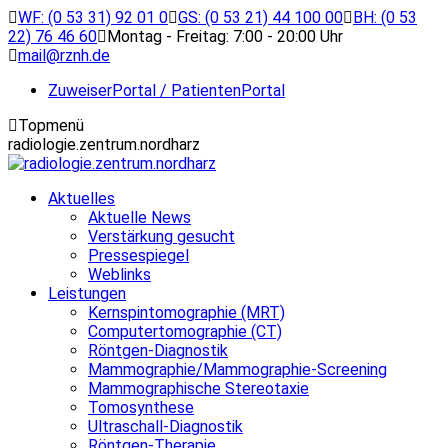
Zum
WF: (0 53 31) 92 01 0
GS: (0 53 21) 44 100 00
BH: (0 53
Inhalt
22) 76 46 60
Montag - Freitag: 7:00 - 20:00 Uhr
springen
mail@rznh.de
ZuweiserPortal / PatientenPortal
Topmenü
radiologie.zentrum.nordharz
Aktuelles
Aktuelle News
Verstärkung gesucht
Pressespiegel
Weblinks
Leistungen
Kernspintomographie (MRT)
Computertomographie (CT)
Röntgen-Diagnostik
Mammographie/Mammographie-Screening
Mammographische Stereotaxie
Tomosynthese
Ultraschall-Diagnostik
Röntgen-Therapie