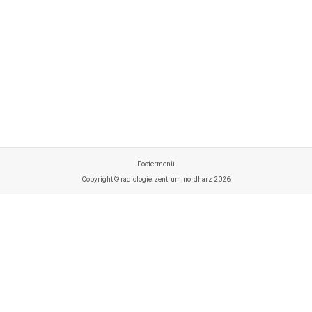
2. Azubitag 2023
2023_08_22_Zweiter_Azubitag_2023
Von
P. Hagedorn
1. September 2023
Footermenü
Copyright © radiologie.zentrum.nordharz 2026