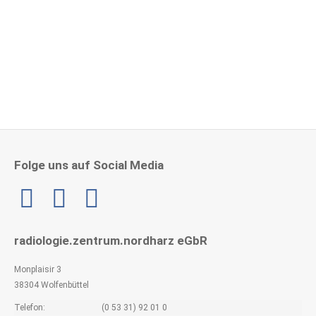
Herzlichen Glückwunsch zu 15 Jahre im RZNH!
4. Mai 2026
Folge uns auf Social Media
Linkedin
radiologie.zentrum.nordharz eGbR
Monplaisir 3
38304 Wolfenbüttel
Telefon:
(0 53 31) 92 01 0