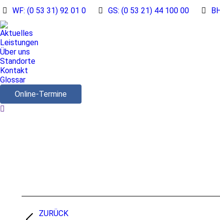
WF: (0 53 31) 92 01 0
GS: (0 53 21) 44 100 00
BH
Aktuelles
Leistungen
Über uns
Standorte
Kontakt
Glossar
Online-Termine
Search:
Album-
Navigation
ZURÜCK