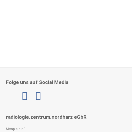
Herzlichen Glückwunsch zu 15 Jahre im RZNH!
4. Mai 2026
Folge uns auf Social Media
Linkedin
radiologie.zentrum.nordharz eGbR
Monplaisir 3