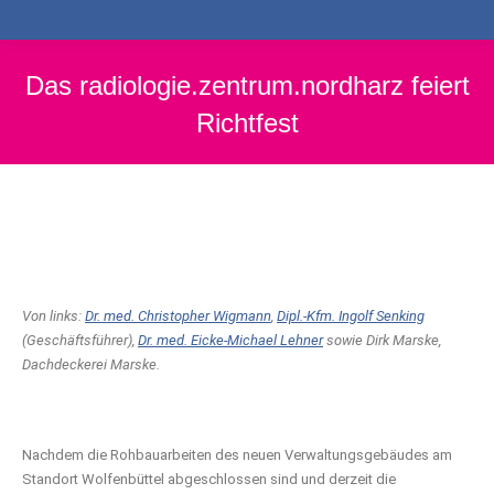
Das radiologie.zentrum.nordharz feiert
Richtfest
Von links:
Dr. med. Christopher Wigmann
,
Dipl.-Kfm. Ingolf Senking
(Geschäftsführer),
Dr. med. Eicke-Michael Lehner
sowie Dirk Marske,
Dachdeckerei Marske.
Nachdem die Rohbauarbeiten des neuen Verwaltungsgebäudes am
Standort Wolfenbüttel abgeschlossen sind und derzeit die