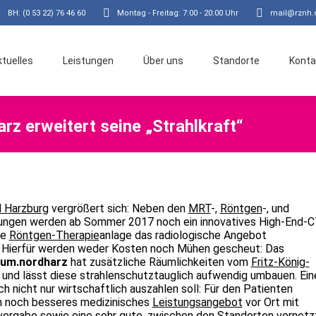
BH: (0 53 22) 76 46 60
Montag - Freitag: 7:00 - 20:00 Uhr
mail@rznh.
ktuelles
Leistungen
Über uns
Standorte
Konta
rz erweitert seine „Strahlkraft“
 Harzburg
vergrößert sich: Neben den
MRT
-,
Röntgen
-, und
ungen werden ab Sommer 2017 noch ein innovatives High-End-
le
Röntgen-Therapie
anlage das radiologische Angebot
. Hierfür werden weder Kosten noch Mühen gescheut: Das
rum.nordharz
hat zusätzliche Räumlichkeiten vom
Fritz-König-
und lässt diese strahlenschutztauglich aufwendig umbauen. Ein
ich nicht nur wirtschaftlich auszahlen soll: Für den Patienten
n noch besseres medizinisches
Leistungsangebot
vor Ort mit
vergabe
sowie eine sehr gute, zwischen den
Standorten
vernetz