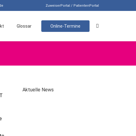
de
ZuweiserPortal / PatientenPortal
Search:
kt
Glossar
Online-Termine
Aktuelle News
CT
e
te