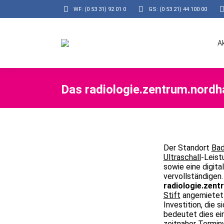
WF: (0 53 31) 92 01 0
GS: (0 53 21) 44 100 00
A
Das radiologie.zentrum.nordha
Der Standort
Bad
Ultraschall
-Leist
sowie eine digita
vervollständigen
radiologie.zent
Stift
angemietet 
Investition, die s
bedeutet dies ei
zeitnaher
Termin