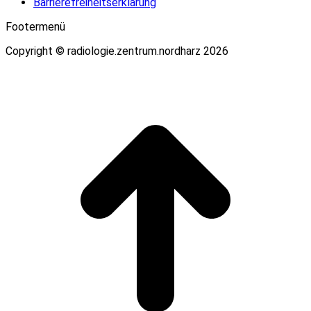
Barrierefreiheitserklärung
Footermenü
Copyright © radiologie.zentrum.nordharz 2026
t