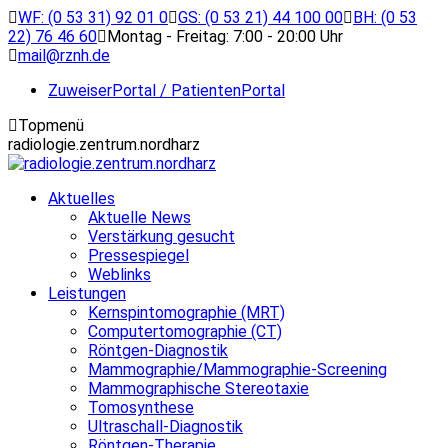
Zum
WF: (0 53 31) 92 01 0
GS: (0 53 21) 44 100 00
BH: (0 53
Inhalt
22) 76 46 60
Montag - Freitag: 7:00 - 20:00 Uhr
springen
mail@rznh.de
ZuweiserPortal / PatientenPortal
Topmenü
radiologie.zentrum.nordharz
Aktuelles
Aktuelle News
Verstärkung gesucht
Pressespiegel
Weblinks
Leistungen
Kernspintomographie (MRT)
Computertomographie (CT)
Röntgen-Diagnostik
Mammographie/Mammographie-Screening
Mammographische Stereotaxie
Tomosynthese
Ultraschall-Diagnostik
Röntgen-Therapie