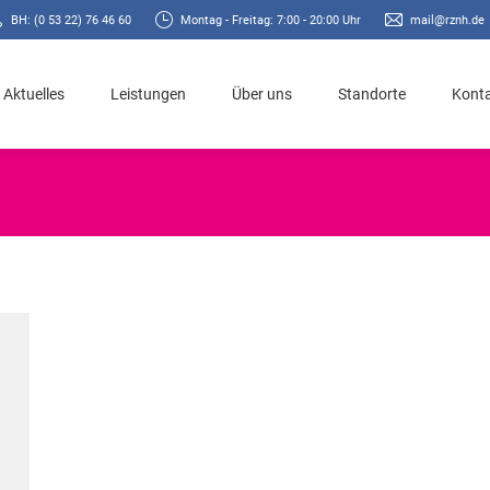
BH: (0 53 22) 76 46 60
Montag - Freitag: 7:00 - 20:00 Uhr
mail@rznh.de
Aktuelles
Leistungen
Über uns
Standorte
Kont
Aktuelles
Leistungen
Über uns
Standorte
Kont