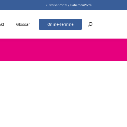
ZuweiserPortal / PatientenPortal
akt
Glossar
Online-Termine
Search:
akt
Glossar
Online-Termine
Search: